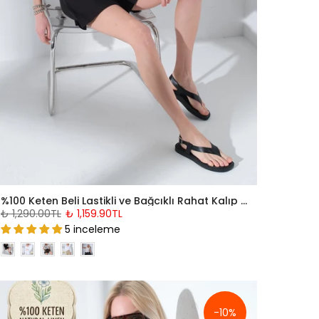
%100 Keten Beli Lastikli ve Bağcıklı Rahat Kalıp Dokuma Kadın Şort @Salto
₺ 1,290.00TL
₺ 1,159.90TL
5 inceleme
-10%