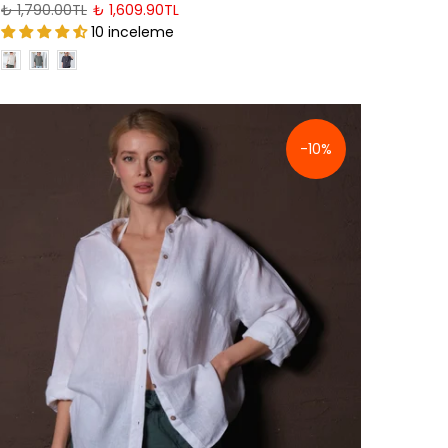
₺ 1,790.00TL
₺ 1,609.90TL
10 inceleme
-10%