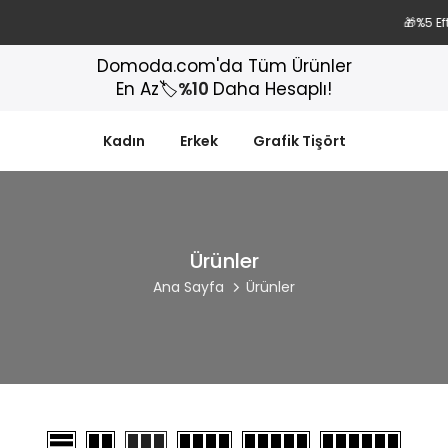
🎁%5 Eft/Havale indirimi
Domoda.com'da Tüm Ürünler
En Az🏷️
%10
Daha Hesaplı!
Kadın
Erkek
Grafik Tişört
Ürünler
Ana Sayfa
Ürünler