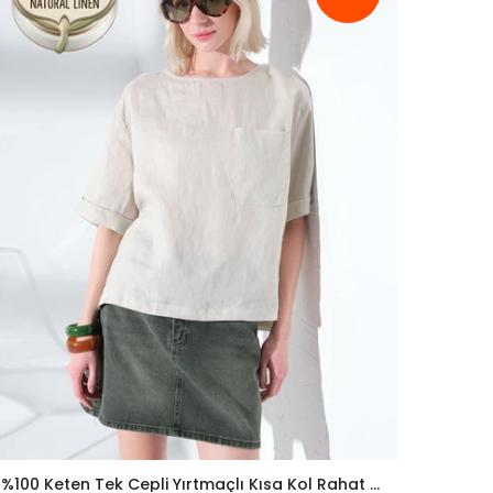
%100 Keten Tek Cepli Yırtmaçlı Kısa Kol Rahat Kalıp Kadın Bluz @Gizlem