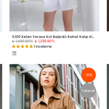
%100 Keten Yarasa Kol Bağcıklı Rahat Kalıp Kimono Bluz @Kinos
₺ 1,490.00TL
₺ 1,339.90TL
1 inceleme
-10%
Tükendi