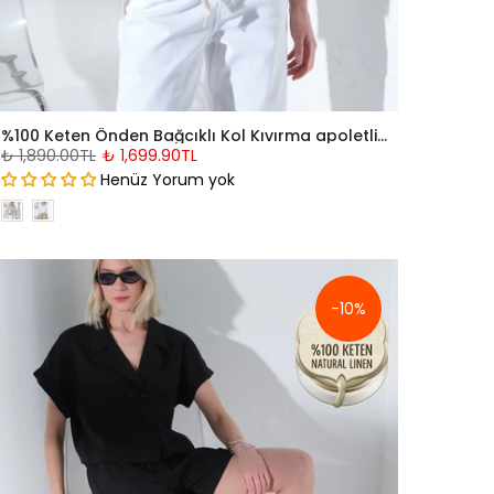
%100 Keten Önden Bağcıklı Kol Kıvırma apoletli Kadın Gömlek @Sunny
₺ 1,890.00TL
₺ 1,699.90TL
Henüz Yorum yok
-10%