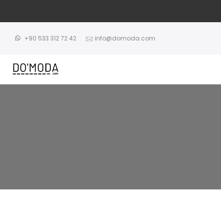
İçeriğe
atla
+90 533 312 72 42
info@domoda.com