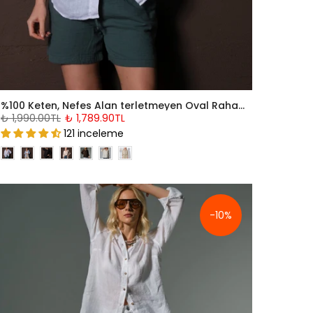
%100 Keten, Nefes Alan terletmeyen Oval Rahat Kesim Uzun Kol Yazlık Kadın Gömlek @Braga
₺ 1,990.00TL
₺ 1,789.90TL
121 inceleme
-10%