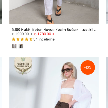
%100 Hakiki Keten Havuç Kesim Bağcıklı Lastikli Kadın Pantolon @Valensiya
₺ 1,990.00TL
₺ 1,789.90TL
54 inceleme
-10%