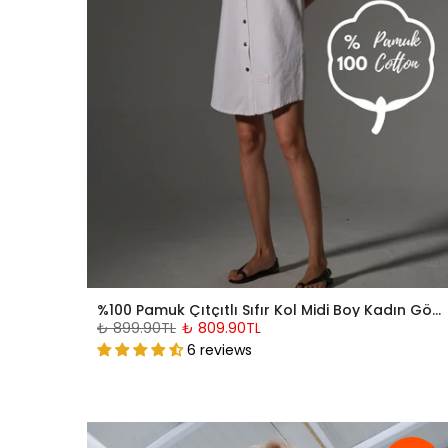
%100 Pamuk Çıtçıtlı Sıfır Kol Midi Boy Kadın Gömlek Elbise @Kandel
₺ 899.90TL
₺ 809.90TL
6 reviews