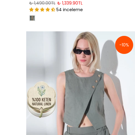
₺ 1,490.00TL
₺ 1,339.90TL
54 inceleme
-10%