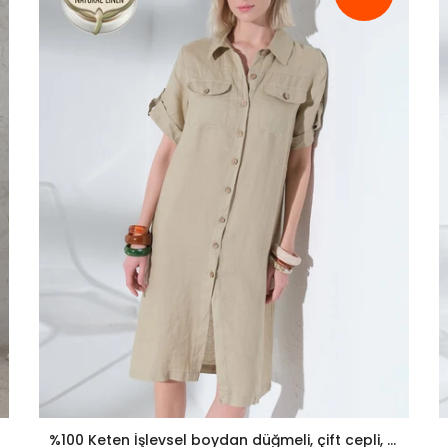
%100 Keten İşlevsel boydan düğmeli, çift cepli, dokuma kadın gömlek elbise @Sonya