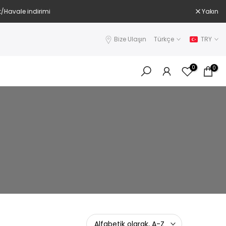
Yakın
Bize Ulaşın
Türkçe
TRY
0
0
Alfabetik olarak, A-Z