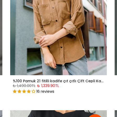
%100 Pamuk 21 fitilli kadife çıt çıtlı Çift Cepli Kadın Oval Gömlek @Trieste
₺ 1,490.00TL
₺ 1,339.90TL
16 reviews