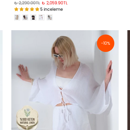
₺ 2,290.00TL
₺ 2,059.90TL
5 inceleme
-10%