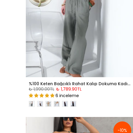
%100 Keten Bağcıklı Rahat Kalıp Dokuma Kadın Pantolon @Varuna
₺ 1,990.00TL
₺ 1,789.90TL
6 inceleme
-10%