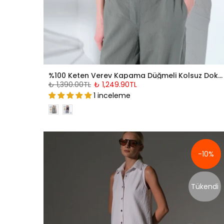
%100 Keten Verev Kapama Düğmeli Kolsuz Dokuma Kadın Yelek Bluz @Varona
₺ 1,390.00TL
₺ 1,249.90TL
1 inceleme
-10%
Tükendi