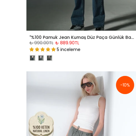
"%100 Pamuk Jean Kumaş Düz Paça Günlük Baggy Erkek Pantolon @Mantova
₺ 990.00TL
₺ 889.90TL
5 inceleme
-10%