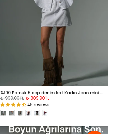
%100 Pamuk 5 cep denim kot Kadın Jean mini etek @Latina
₺ 990.00TL
₺ 889.90TL
45 reviews