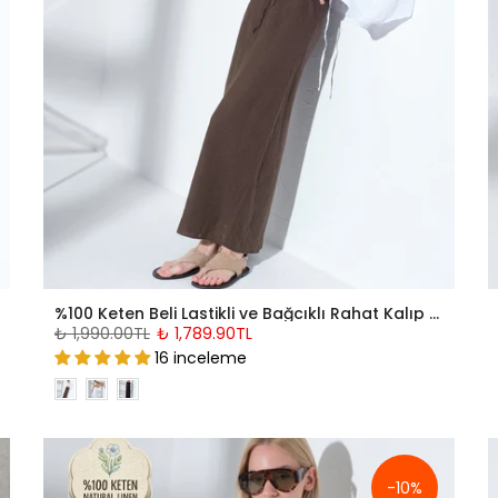
%100 Keten Beli Lastikli ve Bağcıklı Rahat Kalıp Dokuma Kadın Maksi Etek @Burgaz
₺ 1,990.00TL
₺ 1,789.90TL
16 inceleme
-10%